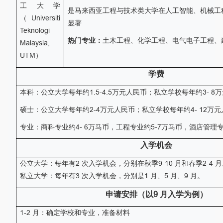
工大学
是马来西亚工程与技术类大学在人工智能、机械工
（
Universiti
显著
Teknologi
热门专业：
土木工程、化学工程、电气电子工程、
Malaysia,
UTM
）
学费
本科：公立大学每年
约
1.5
-4
.
5
万
元人民币；私立学校每年
约3
- 8
万
硕士：公立大学每年
约
2-4
万元人民币；私立学校每年
约4
- 12
万元
专业
：
商科专业约
4
- 6
万马币，工程专业约
5-7
万马币
，
酒店管理
入学机会
公立大学：每年有
2
次入学机会，分别在秋季
9-10
月和春季
2-4
月
私立大学：每年有
3
次入学机会，分别是
1
月、
5
月、
9
月。
申请安排（以
9
月入学为例）
1-2
月：确定学校和专业，准备材料