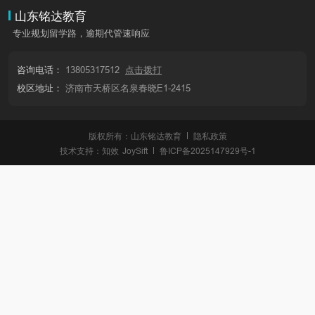
山东铭达教育
专业规划留学路，逾期代管速响应
咨询电话：
13805317512
点击拨打
校区地址：
济南市天桥区名泉春晓E1-2415
版权所有：山东铭达教育
隐私政策
技术支持：
知效
JoySift
鲁ICP备2025147929号-1