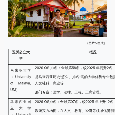
（图片AI生成）
五所公立大
概况
学
2026 QS
排名：全球第
58
名，较
2025
年提升
2
名
马来亚大学
（
University
是马来西亚历史*悠久、排名*高的大学优势专业包
of Malaya,
人文社科、商业等
UM
）
热门专业：
医学、法律、工程、工商管理。
马来西亚国
2026 QS
排名：全球第
97
名，较
2025
年上升
12
名
立大学
教研实力均衡，在人文、教育、经济等领域优势明
（
Universiti