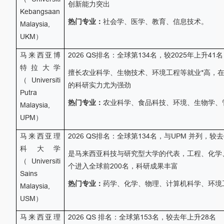
创新能力突出
Kebangsaan
热门专业：
社会学、医学、教育、信息技术。
Malaysia,
UKM
）
马来西亚博
2026 QS
排名：全球第
134
名，较
2025
年上升
41
名
特拉大学
擅长农业科学、生物技术、环境工程等就业*高，
（
Universiti
的科研实力尤为强劲
Putra
热门专业：
农业科学、食品科技、环境、生物学、
Malaysia,
UPM
）
马来西亚理
2026 QS
排名：全球第
134
名，与
UPM
并列，较去
科大学
是马来西亚科技与研究型大学的代表，工程、化学
（
Universiti
个进入全球前
200
名，科研成果丰富
Sains
热门专业：
药学、化学、物理、计算机科学、环境
Malaysia,
USM
）
马来西亚理
2026 QS
排名：全球第
153
名，较去年上升
28
名