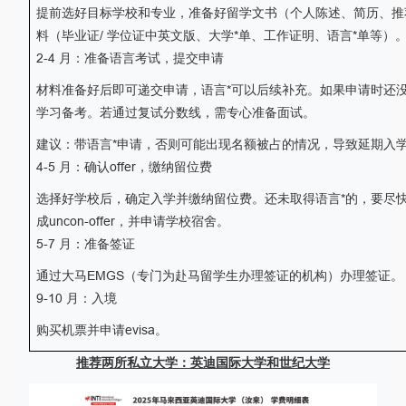
提前选好目标学校和专业，准备好留学文书（个人陈述、简历、推
料（毕业证
/
学位证中英文版、大学*单、工作证明、语言*单等）
2-4
月：准备语言考试，提交申请
材料准备好后即可递交申请，语言*可以后续补充。如果申请时还没
学习备考。若通过复试分数线，需专心准备面试。
建议
：
带语言*申请，否则可能出现名额被占的情况，导致延期入
4-5
月：确认
offer
，缴纳留位费
选择好学校后，确定入学并缴纳留位费。还未取得语言*的，要尽
成
uncon
-
offer
，并申请学校宿舍。
5-7
月：准备签证
通过大马
EMGS
（专门为赴马留学生办理签证的机构）办理签证。
9-10
月：入境
购买机票并申请
evisa
。
推荐两所私立大学：英迪国际大学和世纪大学