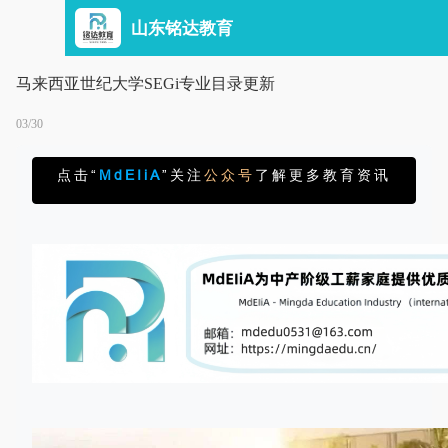
山东铭达教育
马来西亚世纪大学SEGi专业目录更新
03/30
点击“
MdEIiA
”关注
公众号
了解更多教育资讯