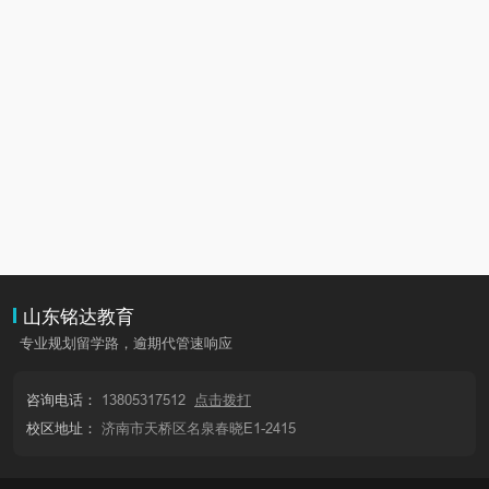
山东铭达教育
专业规划留学路，逾期代管速响应
咨询电话：
13805317512
点击拨打
校区地址：
济南市天桥区名泉春晓E1-2415