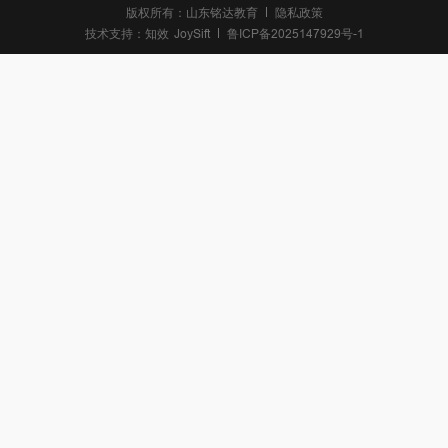
版权所有：山东铭达教育
隐私政策
技术支持：
知效
JoySift
鲁ICP备2025147929号-1