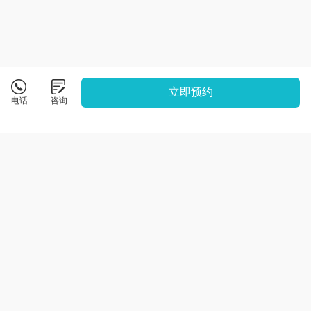
立即预约
电话
咨询
山东铭达教育
专业规划留学路，逾期代管速响应
咨询电话：
13805317512
点击拨打
校区地址：
济南市天桥区名泉春晓E1-2415