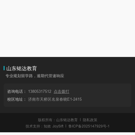
山东铭达教育
专业规划留学路，逾期代管速响应
咨询电话：
13805317512
点击拨打
校区地址：
济南市天桥区名泉春晓E1-2415
版权所有：山东铭达教育
隐私政策
技术支持：
知效
JoySift
鲁ICP备2025147929号-1