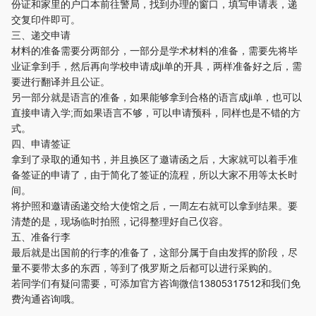
份证和家里的户口本前往警局，找到办理的窗口，填写申请表，递
交复印件即可。
三、递交申请
材料的准备需要分两部分，一部分是学术材料的准备，需要先将毕
业证拿到手，然后再向学校申请成ji单的开具，两样准备好之后，需
要进行翻译并且公证。
另一部分就是语言的准备，如果能够拿到合格的语言成ji单，也可以
直接申请入学;而如果语言不够，可以申请预科，同样也是不错的方
式。
四、申请签证
拿到了录取的通知书，并且换区了邀请函之后，大家就可以着手准
备签证的申请了，由于简化了签证的流程，所以大家不用等太长时
间。
将护照和邀请函递交给大使馆之后，一周左右就可以拿到结果。要
清楚的是，现场临时拍照，记得整理好自己仪容。
五、准备行李
最后就是出国前的行李的准备了，这部分属于自由发挥的阶段，尽
量不要带太多的东西，等到了俄罗斯之后都可以进行采购的。
若同学们有疑问需要，可添加官方咨询微信13805317512和我们免
费沟通咨询哦。