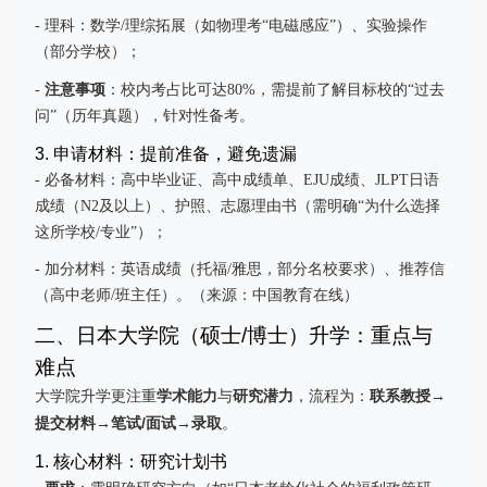
- 理科：数学/理综拓展（如物理考“电磁感应”）、实验操作
（部分学校）；
注意事项
-
：校内考占比可达80%，需提前了解目标校的“过去
问”（历年真题），针对性备考。
3. 申请材料：提前准备，避免遗漏
- 必备材料：高中毕业证、高中成绩单、EJU成绩、JLPT日语
成绩（N2及以上）、护照、志愿理由书（需明确“为什么选择
这所学校/专业”）；
- 加分材料：英语成绩（托福/雅思，部分名校要求）、推荐信
（高中老师/班主任）。（来源：中国教育在线）
二、日本大学院（硕士/博士）升学：重点与
难点
学术能力
研究潜力
联系教授
大学院升学更注重
与
，流程为：
→
提交材料
笔试/面试
录取
→
→
。
1. 核心材料：研究计划书