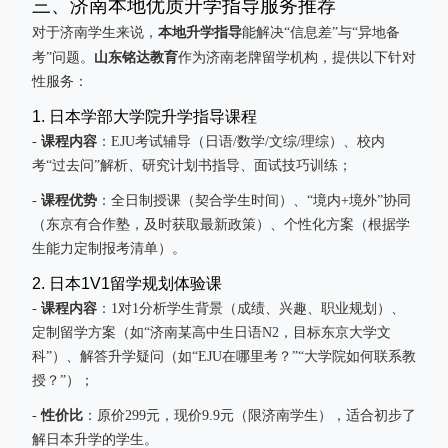
三、济南本地优质升学指导服务推荐
本地升学指导
对于济南学生来说，
能解决“信息差”与“异地备
山东铭达教育
考”问题。
作为济南老牌留学机构，提供以下针对
性服务：
1. 日本学部大学院升学指导课程
课程内容
-
：EJU考试辅导（日语/数学/文综/理综）、校内
考“过去问”解析、研究计划书指导、面试技巧训练；
课程优势
-
：全日制授课（契合学生时间）、“境内+境外”协同
（东京有合作塾，及时获取最新政策）、个性化方案（根据学
生能力定制报考清单）。
2. 日本1V1留学规划体验课
课程内容
-
：1对1分析学生背景（成绩、兴趣、职业规划）、
定制留学方案（如“济南某高中生日语N2，目标东京大学文
科”）、解答升学疑问（如“EJU在哪里考？”“大学院如何联系教
授？”）；
性价比
-
：原价299元，现价9.9元（限济南学生），适合初步了
解日本升学的学生。