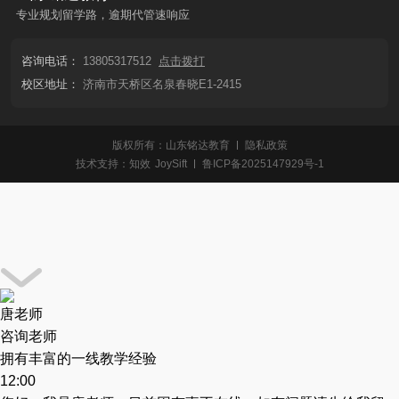
专业规划留学路，逾期代管速响应
咨询电话：
13805317512
点击拨打
校区地址：
济南市天桥区名泉春晓E1-2415
版权所有：山东铭达教育
隐私政策
技术支持：
知效
JoySift
鲁ICP备2025147929号-1
唐老师
咨询老师
拥有丰富的一线教学经验
12:00