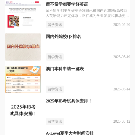
留不留学都要学好英语
留不留学都要学好英语雅思已被国内近300所高校纳
入英语能力评定体系，正在成为学业发展和职场竞争
的“加分项”，之前是学好数理化，走遍天下都不怕，
2025-05-20
留学资讯
现在再加一门英语
国内外院校QS排名
2025-05-19
留学资讯
澳门本科申请一览表
2025-05-14
留学资讯
2025年IB考试具体安排！
2025-05-12
留学资讯
A-Level夏季大考时间安排