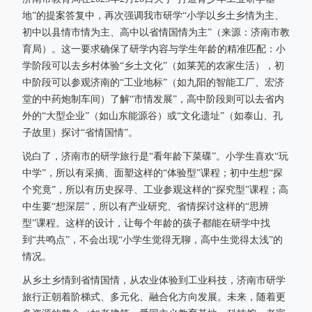
地”的提案答复中，再次强调我市研学“小学以乡土乡情为主、
初中以县情市情为主、高中以省情国情为主”（来源：济南市教
育局）。这一要求确保了研学内容与学生年龄的精准匹配：小
学阶段可以去乡村体验“乡土文化”（如莱芜的农家生活），初
中阶段可以参观济南的“工业地标”（如九阳的智能工厂、宏济
堂的中药炮制车间）了解“市情发展”，高中阶段则可以去省内
外的“大型企业”（如山东能源谷）或“文化遗址”（如泰山、孔
子故里）探讨“省情国情”。
说白了，济南市的研学旅行是“看年龄下菜碟”。小学生喜欢“玩
中学”，所以有采摘、面塑这样的“体验型”课程；初中生想“探
个究竟”，所以有历史探寻、工业参观这样的“探究型”课程；高
中生要“想深层”，所以有产业研究、省情探讨这样的“思辨
型”课程。这样的设计，让每个年龄的孩子都能在研学中找
到“共鸣点”，不会出现“小学生觉得无聊，高中生觉得太浅”的
情况。
从乡土乡情到省情国情，从农业体验到工业科技，济南市研学
旅行正朝着阶梯式、多元化、融合化方向发展。未来，随着更