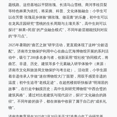
题线路。这些基地以平阴玫瑰、长清马山雪桃、商河李桂芬梨
等特色林果为依托，将采摘、科普、文化体验融合：小学生可
以在芳蕾·玫瑰花乡体验“摘玫瑰、做花膏”的乐趣，初中生可以
在龙凤庄园研究“雪桃的生长周期与土壤关系”，高中生则可以
探讨“‘林果+民宿’的产业融合模式”，不同年龄层都能找到对应
的“学习点”。
2025年暑期的“曲艺之旅”研学活动，更直观体现了这种“分龄适
配”。济南市文物保护利用中心在曲山艺海博物馆开展的系列活
动中，吸引了200多名参与者，创新采用“馆社校”协同模式，将
曲艺、非遗、历史、建筑等多个元素融入研学体验中（来源：
济南市文化和旅游局文物保护与考古处）。活动里，小学生跟
着非遗传承人学做“迷你博物馆大门”面塑，用双手感受非遗的
温度；初中生追寻“老残足迹”，在超然楼前听快板讲“明湖居的
故事”，在行走中触摸历史；高中生则研究博物馆“中西合璧的
建筑风格”，通过对比老建筑与现代设计，探讨“文化融合的路
径”。不同年龄的孩子，都在体验中收获了属于自己的“成长礼
物”。
济南市教育局在2025年2月20日关于“打造青少年工业研学基