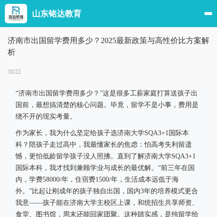
山东铭达教育
济南市出国留学费用多少？2025最新政策与高性价比方案解
析
10/22
“济南市出国留学费用多少？”这是很多工薪家庭打算送孩子出
国前，最想搞清楚的核心问题。毕竟，留学不是小事，费用是
绕不开的现实考量。
作为家长，我为什么坚定给孩子选济南大学SQA3+1国际本
科？陪孩子走过高中，我最懂家长的焦虑：怕高考失利留遗
憾，更怕低龄留学孩子没人照拂。直到了解济南大学SQA3+1
国际本科，我才找到兼顾学业与成长的最优解。“前三年在国
内，学费58000/年，住宿费1500/年，生活成本远低于海
外。”比起让刚成年的孩子独自出国，国内3年的培养模式更合
我意——孩子能在济南大学主校区上课，和统招生共享师资、
食堂、图书馆，周末还能回家团聚。这种踏实感，是纯留学给