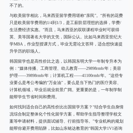
不了的。
与欧美留学相比，马来西亚留学费用堪称“亲民”。“所有的花费
只是欧美留学费用的1/4到1/3，是工薪阶层理想的选择，学费/
生活费经济实惠。”而且，马来西亚的双联课程毕业时可获得
英、美等国著名大学的文凭，国际公认。比如马来西亚世纪大
学MBA，作业型授课方式，毕业无需论文答辩，适合想快速提
升学历的职场人。
韩国留学也是高性价比之选，以韩国东明大学一年制专升本为
例：“媒体传播、工商管理、幼儿教育——29898rmb/年；美容
护理——39898rmb/年；计算机工程——41100rmb/年。”这些专
业要么是考公考编的“万金油”，要么是当下热门的医疗美容、
计算机领域，毕业后就业前景广阔。更重要的是，一年制学制
能帮学生节省时间和费用。
如何找到适合自己的高性价比出国留学方案？“结合学生自身情
况综合制定整体化个性化留学方案，帮助学生指导整理学校文
案等申请材料，提供面试辅导、行前指导等。”专业机构的规划
能帮你避开费用陷阱，比如山东铭达教育的“韩国大学1V1咨询