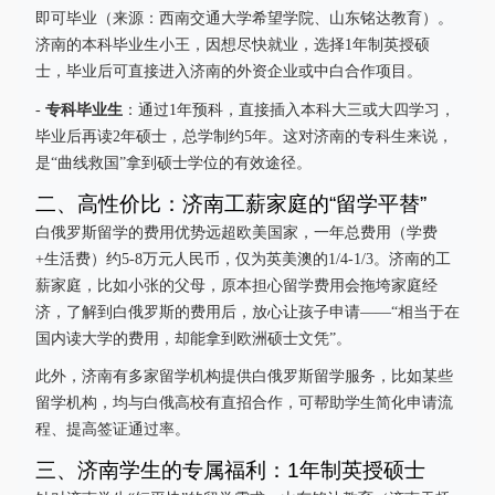
即可毕业（来源：西南交通大学希望学院、山东铭达教育）。
济南的本科毕业生小王，因想尽快就业，选择1年制英授硕
士，毕业后可直接进入济南的外资企业或中白合作项目。
专科毕业生
-
：通过1年预科，直接插入本科大三或大四学习，
毕业后再读2年硕士，总学制约5年。这对济南的专科生来说，
是“曲线救国”拿到硕士学位的有效途径。
二、高性价比：济南工薪家庭的“留学平替”
白俄罗斯留学的费用优势远超欧美国家，一年总费用（学费
+生活费）约5-8万元人民币，仅为英美澳的1/4-1/3。济南的工
薪家庭，比如小张的父母，原本担心留学费用会拖垮家庭经
济，了解到白俄罗斯的费用后，放心让孩子申请——“相当于在
国内读大学的费用，却能拿到欧洲硕士文凭”。
此外，济南有多家留学机构提供白俄罗斯留学服务，比如某些
留学机构，均与白俄高校有直招合作，可帮助学生简化申请流
程、提高签证通过率。
三、济南学生的专属福利：1年制英授硕士