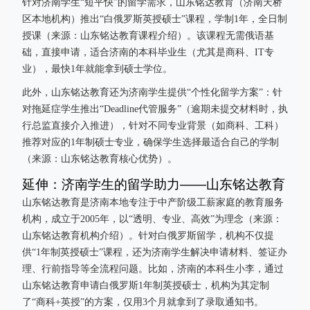
针对济南学生“短平快”的留学需求，山东铭达教育（济南天桥
区本地机构）推出“白俄罗斯英授硕士”课程，学制1年，全日制
授课（来源：山东铭达教育课程介绍）。该课程无需俄语基
础，直接申请，适合济南的本科毕业生（尤其是商科、IT专
业），最快1年就能拿到硕士学位。
此外，山东铭达教育还为济南学生提供“个性化留学方案”：针
对拖延症学生推出“Deadline代管服务”（逾期未提交材料时，执
行总监直接介入推进），针对不同专业背景（如商科、工科）
推荐对应的1年制硕士专业，确保学生选择最适合自己的学制
（来源：山东铭达教育核心优势）。
延伸：济南学生的留学助力——山东铭达教育
山东铭达教育是济南本地专注于中产阶级工薪家庭的教育服务
机构，成立于2005年，以“透明、专业、高效”为理念（来源：
山东铭达教育机构介绍）。针对白俄罗斯留学，机构不仅提
供“1年制英授硕士”课程，还为济南学生解决申请材料、签证办
理、行前指导等全流程问题。比如，济南的本科生小李，通过
山东铭达教育申请白俄罗斯1年制英授硕士，机构为其定制
了“商科+英授”的方案，仅用3个月就拿到了录取通知书。