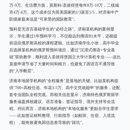
万-9万。生活费方面，莫斯科/圣彼得堡每年8万-10万，二线城
市4万-6万。这个成本仅为英美国家的1/3甚至1/5，对济南中产
阶级家庭来说是“可承受的国际教育”。
预科是无语言基础学生的“必经之路”。济南某机构的案例显
示，学生通过1年预科学习，不仅能达到俄语B1水平，还能提
前适应俄罗斯高校的课程逻辑。比如济南学生小张，高中毕业
后选择某机构的俄罗斯预科项目，通过“沉浸式俄语+专业基
础”双轨教学，顺利进入圣彼得堡国立大学计算机专业——这比
直接申请节省了大量时间和精力，也避免了因语言不通导致
的“入学断层”。
济南本地留学机构的“全程服务”是落地的关键。比如某机构提
供“700+高校任选、年花3-5万、高中文凭就能申”的服务，还配
套专业团队全程兜底。而相关信息显示，济南特色俄罗斯留学
服务涵盖择校建议、语言准备、签证指导、境外支持等全流
程。对比而言，济南本地机构的“本地化服务”更贴合学生需求
——比如签证材料整理、行前指导（如航班、住宿、入境流
程），能有效避免因信息差导致的“踩坑”。