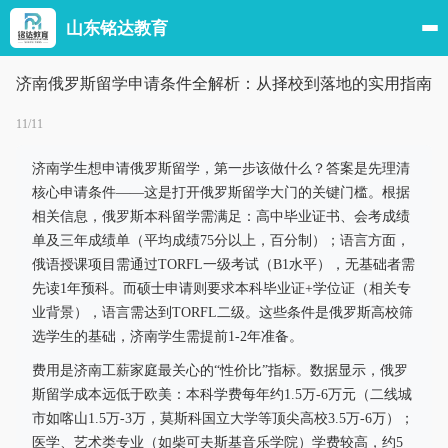
山东铭达教育
济南俄罗斯留学申请条件全解析：从择校到落地的实用指南
11/11
济南学生想申请俄罗斯留学，第一步该做什么？答案是先理清
核心申请条件——这是打开俄罗斯留学大门的关键门槛。根据
相关信息，俄罗斯本科留学需满足：高中毕业证书、会考成绩
单及三年成绩单（平均成绩75分以上，百分制）；语言方面，
俄语授课项目需通过TORFL一级考试（B1水平），无基础者需
先读1年预科。而硕士申请则要求本科毕业证+学位证（相关专
业背景），语言需达到TORFL二级。这些条件是俄罗斯高校筛
选学生的基础，济南学生需提前1-2年准备。
费用是济南工薪家庭最关心的“性价比”指标。数据显示，俄罗
斯留学成本远低于欧美：本科学费每年约1.5万-6万元（二线城
市如喀山1.5万-3万，莫斯科国立大学等顶尖高校3.5万-6万）；
医学、艺术类专业（如柴可夫斯基音乐学院）学费较高，约5