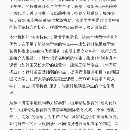
正规中介的标准是什么？官方合作：高丽、汉阳等50+所院校
一级代理；透明收费：无隐藏费用，拒签全额退款；境外支
持：首尔/釜山办事处提供紧急协助。济南学生可通过查看中介
的韩国院校合作协议、往届学生offer案例，验证其资质。
本地机构的“济南特色”：更懂学生需求。济南本地留学机构的
优势，在于更了解济南学生的特点——比如针对拖延症学生，
某机构推出Deadline代管服务（逾期未提交材料时，执行总监
直接介入推进）；针对想节省时间的学生，推出1年制专升本
课程（如韩国又松大学的经营学、建筑工学等专业，1年即可
毕业）；针对语言基础弱的学生，提供双语授课项目（如韩国
国民大学、仁荷大学的双语硕士课程，无TOPIK要求即可入
学）。这些“济南特色”服务，能更好地满足学生的个性化需
求。
延伸：济南本地机构助力留学梦，山东铭达教育的“透明化服
务”。山东铭达教育作为济南本地国际教育机构，秉承“透明、
专业、高效”的理念，为中产阶级工薪家庭提供韩国留学服务。
我们有专业的团队根据学生不同情况进行留学方案的制定，旨