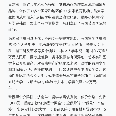
重需求，刚好是某机构的强项。某机构作为济南本地高端留学
品牌，合作了30多个国家和地区的800多家教育机构，能为学
生提供从韩语入门到留学申请的全流程服务。最终小林用6个
月学完韩语，加上全程申请指导，顺利拿到了韩国某语学院的
offer。
韩国留学费用透明化，济南学生需提前规划。韩国留学学费概
览-公立大学学费：平均每年2万至4万元人民币，涵盖人文社
科、理工科及艺术等多个领域。-私立大学学费：范围在4万至6
万元人民币，因专业差异，具体数额会有所浮动，艺术类和医
学专业可能更高。对济南中产阶级家庭来说，这样的费用水平
相对亲民，但仍需提前规划——比如通过中介申请奖学金、选
择性价比高的公立大学，或申请专升本等短学制项目（如韩国
东明大学、世明大学的1年制专升本，学费低至2.98万元/
年）。
警惕黑中介陷阱，济南学生需学会辨认真伪。低价套路：先收
5,000元，后续加收“加急费”“押金”；虚假承诺：“保录SKY名
校”（实际安排野鸡大学）；签证风险：用假材料导致拒签（5
年内禁入韩国）。这些黑中介的套路，济南学生需特别警惕。